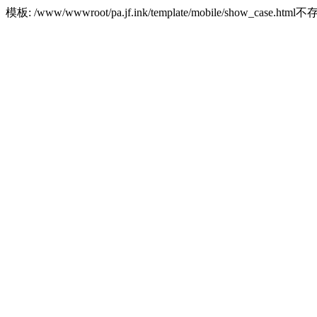
模板: /www/wwwroot/pa.jf.ink/template/mobile/show_case.html