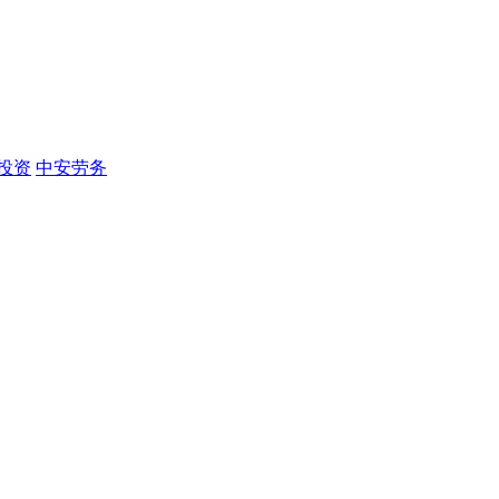
投资
中安劳务